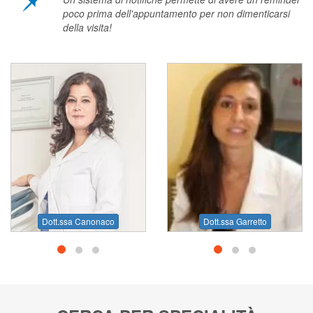
poco prima dell'appuntamento per non dimenticarsi
della visita!
o
Dott.ssa Maestri
Dott.ssa Garretto
Dott.ssa Garretto